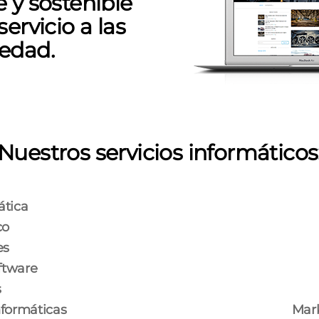
e y sostenible
ervicio a las
iedad.
Nuestros servicios informáticos
ática
co
es
ftware
s
nformáticas
Mark