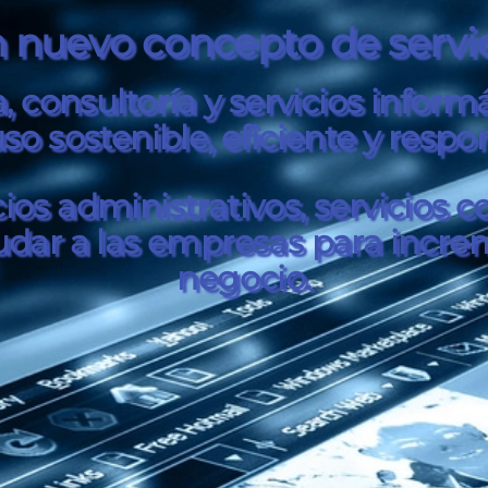
 nuevo concepto de servic
consultoría y servicios inform
uso sostenible, eficiente y respo
os administrativos, servicios c
udar a las empresas para increm
negocio.