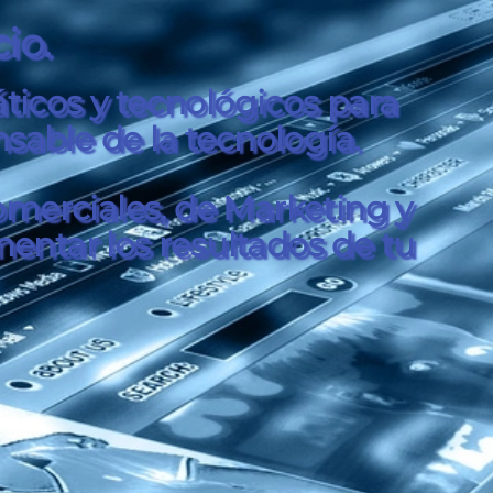
io.
áticos y tecnológicos para
nsable de la tecnología.
omerciales, de Marketing y
entar los resultados de tu